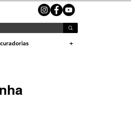
curadorias
+
inha