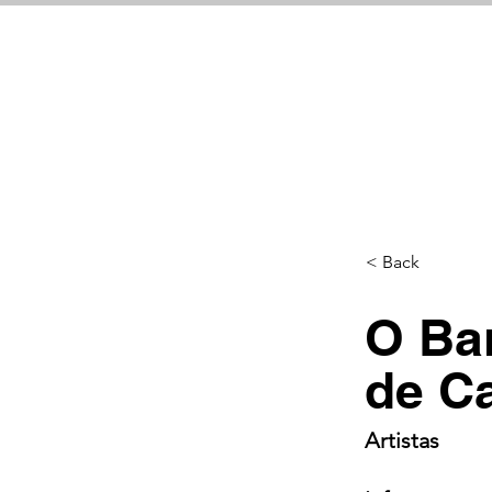
< Back
O Ba
de C
Artistas