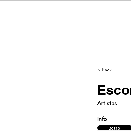
< Back
Esco
Artistas
Info
Botão