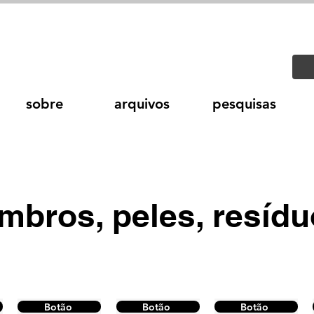
sobre
arquivos
pesquisas
mbros, peles, resíd
Botão
Botão
Botão