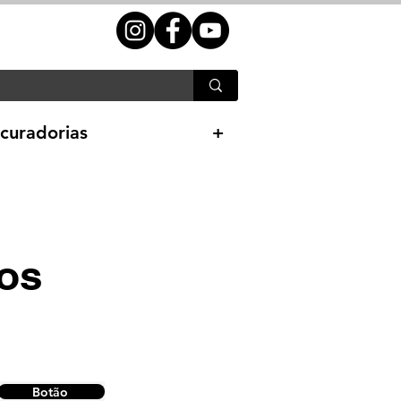
curadorias
+
uos
Botão