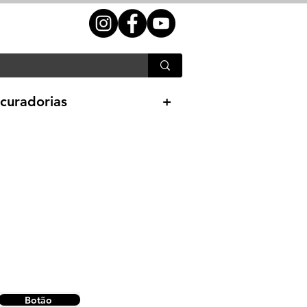
curadorias
+
Botão