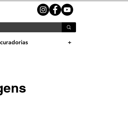
curadorias
+
gens