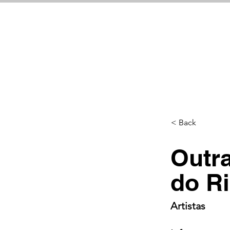
< Back
Outr
do R
Artistas