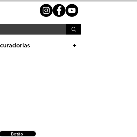
curadorias
+
Botão