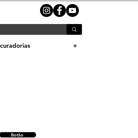
curadorias
+
Botão