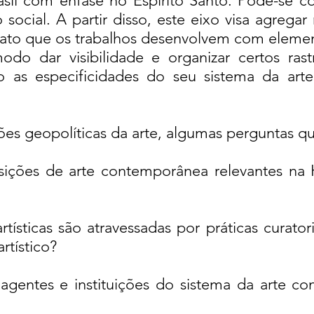
sil com ênfase no Espírito Santo. Pode-se c
social. A partir disso, este eixo visa agregar
contato que os trabalhos desenvolvem com ele
odo dar visibilidade e organizar certos rast
o as especificidades do seu sistema da arte
ões geopolíticas da arte, algumas perguntas 
ições de arte contemporânea relevantes na Hi
tísticas são atravessadas por práticas curato
rtístico?
gentes e instituições do sistema da arte con