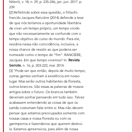
Niterói, v. 18, n. 29, p. 235-246, jan.-jun. 2017. p. 
239.
[2] Refletindo sobre essa questão, o filósofo 
francês Jacques Rancière (2014) defende a tese 
de que nós teríamos a oportunidade libertária 
de viver um tempo próprio, um tempo vivido 
que não necessariamente se confunde com o 
tempo objetivo do curso do mundo. Para ele, 
residiria nessa não coincidência, inclusive, a 
nossa chance de resistir ao que poderia ser 
nomeado como o tempo do “fim”. RANCIÈRE, 
Jacques. Em que tempo vivemos? In: 
Revista 
Serrote
, n. 16, p. 203-222, mar. 2014.
[3] “Pode ser que então, depois de muito tempo, 
outras gentes venham à existência em nosso 
lugar. Mas serão outros habitantes da floresta, 
outros brancos. São essas as palavras de nossos 
antigos sobre o futuro. Os brancos também 
deveriam sonhar pensando em tudo isso. Talvez 
acabassem entendendo as coisas de que os 
xamãs costumam falar entre si. Mas não devem 
pensar que estamos preocupados somente com 
nossas casas e nossa floresta ou com os 
garimpeiros e fazendeiros que querem destruí-
la. Estamos apreensivos, para além de nossa 