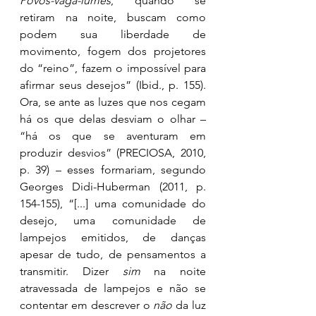
Povos-vaga-lumes
, quando se 
retiram na noite, buscam como 
podem sua liberdade de 
movimento, fogem dos projetores 
do “reino”, fazem o impossível para 
afirmar seus desejos” (Ibid., p. 155). 
Ora, se ante as luzes que nos cegam 
há os que delas desviam o olhar – 
“há os que se aventuram em 
produzir desvios” (PRECIOSA, 2010, 
p. 39) – esses formariam, segundo 
Georges Didi-Huberman (2011, p. 
154-155), “[...] uma comunidade do 
desejo, uma comunidade de 
lampejos emitidos, de danças 
apesar de tudo, de pensamentos a 
transmitir. Dizer 
sim
 na noite 
atravessada de lampejos e não se 
contentar em descrever o 
não
 da luz 