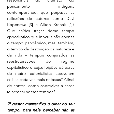
ressonância do ultimato do 
pensamento indígena 
contemporâneo, que perpassa as 
reflexões de autores como Davi 
Kopenawa 
[3]
 e Ailton Krenak 
[4]
? 
Que saídas traçar desse tempo 
apocalíptico que inocula não apenas 
o tempo pandêmico, mas, também, 
o tempo da destruição da natureza e 
da vida – tempos conjurados às 
reestruturações do regime 
capitalístico e cujas feições bárbaras 
de matriz colonialistas asseveram 
coisas cada vez mais nefastas? Afinal 
de contas, como sobreviver a esses 
(e nesses) nossos tempos?
2º gesto: manter fixo o olhar no seu 
tempo, para nele perceber não as 