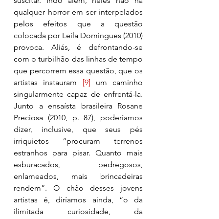
suscitar. Indo além, neles não há 
qualquer horror em ser interpelados 
pelos efeitos que a questão 
colocada por Leila Domingues (2010) 
provoca. Aliás, é defrontando-se 
com o turbilhão das linhas de tempo 
que percorrem essa questão, que os 
artistas instauram 
[9]
 um caminho 
singularmente capaz de enfrentá-la. 
Junto a ensaísta brasileira Rosane 
Preciosa (2010, p. 87), poderíamos 
dizer, inclusive, que seus pés 
irriquietos “procuram terrenos 
estranhos para pisar. Quanto mais 
esburacados, pedregosos, 
enlameados, mais brincadeiras 
rendem”. O chão desses jovens 
artistas é, diríamos ainda, “o da 
ilimitada curiosidade, da 