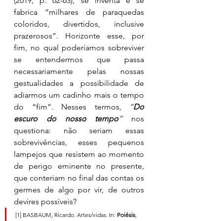
(2019, p. 62-63), se inventa e se 
fabrica “milhares de paraquedas 
coloridos, divertidos, inclusive 
prazerosos”. Horizonte esse, por 
fim, no qual poderíamos sobreviver 
se entendermos que passa 
necessariamente pelas nossas 
gestualidades a possibilidade de 
adiarmos um cadinho mais o tempo 
do “fim”. Nesses termos, 
“
Do 
escuro do nosso tempo
”
 nos 
questiona: não seriam essas 
sobrevivências, esses pequenos 
lampejos que resistem ao momento 
de perigo eminente no presente, 
que conteriam no final das contas os 
germes de algo por vir, de outros 
devires possíveis? 
[1] BASBAUM, Ricardo. Artes/vidas. In: 
Poiésis
, 