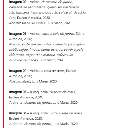
Imagem 02 
–
 Acima: 
dezessete de junho; 
cansada de ser matéria. quero ser imaterial e 
não humana. habitar o que não sei se ainda há lá 
fora, 
Esther Almeida, 2020; 
Abaixo: 
treze de junho,
 Luis Maria, 2020.
Imagem 03 –
 Acima: 
vinte e seis de junho, 
Esther 
Almeida, 2020; 
Abaixo
:
vinte um de junho; a lama limpa o que o 
sabão sujou. imóvel como estátua, sentir a pele 
diferente. expandir a matéria. reformular 
química. recriação,
 Luis Maria, 2020.
Imagem 04 
–
 Acima
: a casa de deus
, Esther 
Almeida, 2020; 
Abaixo
:
atotô
, Luis Maria, 2020.
Imagem 05 –
 À esquerda: 
dezoito de maio
, 
Esther Almeida, 2020; 
À direita: 
dezoito de junho
, Luis Maria, 2020.
Imagem 06 –
 À esquerda: 
vinte e sete de maio
, 
Esther Almeida, 2020; 
À direita: 
dezoito de junho
, Luis Maria, 2020