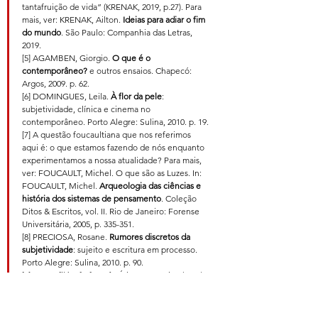
tantafruição de vida” (KRENAK, 2019, p.27). Para 
mais, ver: KRENAK, Ailton. 
Ideias para adiar o fim 
do mundo
. São Paulo: Companhia das Letras, 
2019.
[5] AGAMBEN, Giorgio. 
O que é o 
contemporâneo?
 e outros ensaios. Chapecó: 
Argos, 2009. p. 62.
[6] DOMINGUES, Leila. 
À flor da pele
: 
subjetividade, clínica e cinema no 
contemporâneo. Porto Alegre: Sulina, 2010. p. 19.
[7] A questão foucaultiana que nos referimos 
aqui é: o que estamos fazendo de nós enquanto 
experimentamos a nossa atualidade? Para mais, 
ver: FOUCAULT, Michel. O que são as Luzes. In: 
FOUCAULT, Michel. 
Arqueologia das ciências e 
história dos sistemas de pensamento
. 
Coleção 
Ditos & Escritos, vol. II. Rio de Janeiro: Forense 
Universitária, 2005, p. 335-351.
[8] PRECIOSA, Rosane. 
Rumores discretos da 
subjetividade
: sujeito e escritura em processo. 
Porto Alegre: Sulina, 2010. p. 90.
[9] Para o filósofo francês Étienne Souriau (2015), 
instauração não é criação ou produção, mas, sim, 
processo mobilizador de uma operação 
(trabalho) que inscreve mundos e diferentes 