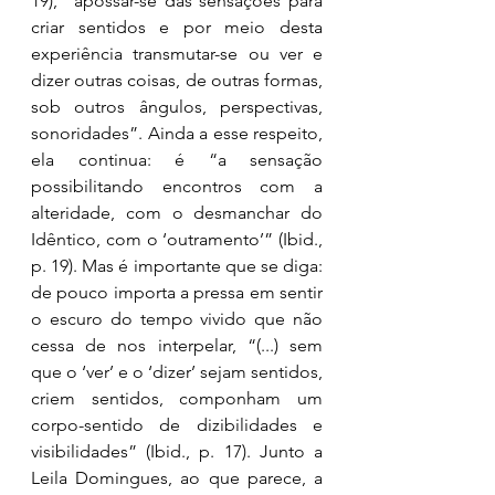
19), “apossar-se das sensações para 
criar sentidos e por meio desta 
experiência transmutar-se ou ver e 
dizer outras coisas, de outras formas, 
sob outros ângulos, perspectivas, 
sonoridades”. Ainda a esse respeito, 
ela continua: é “a sensação 
possibilitando encontros com a 
alteridade, com o desmanchar do 
Idêntico, com o ‘outramento’” (Ibid., 
p. 19). Mas é importante que se diga: 
de pouco importa a pressa em sentir 
o escuro do tempo vivido que não 
cessa de nos interpelar, “(...) sem 
que o ‘ver’ e o ‘dizer’ sejam sentidos, 
criem sentidos, componham um 
corpo-sentido de dizibilidades e 
visibilidades” (Ibid., p. 17). Junto a 
Leila Domingues, ao que parece, a 