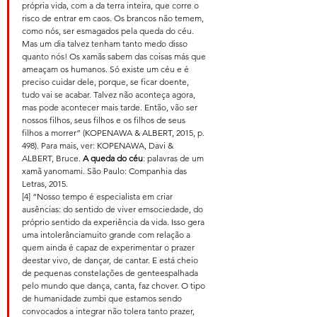
própria vida, com a da terra inteira, que corre o 
risco de entrar em caos. Os brancos não temem, 
como nós, ser esmagados pela queda do céu. 
Mas um dia talvez tenham tanto medo disso 
quanto nós! Os xamãs sabem das coisas más que 
ameaçam os humanos. Só existe um céu e é 
preciso cuidar dele, porque, se ficar doente, 
tudo vai se acabar. Talvez não aconteça agora, 
mas pode acontecer mais tarde. Então, vão ser 
nossos filhos, seus filhos e os filhos de seus 
filhos a morrer” (KOPENAWA & ALBERT, 2015, p. 
498). Para mais, ver: KOPENAWA, Davi & 
ALBERT, Bruce. 
A queda do céu
: palavras de um 
xamã yanomami. São Paulo: Companhia das 
Letras, 2015.
[4] “Nosso tempo é especialista em criar 
ausências: do sentido de viver emsociedade, do 
próprio sentido da experiência da vida. Isso gera 
uma intolerânciamuito grande com relação a 
quem ainda é capaz de experimentar o prazer 
deestar vivo, de dançar, de cantar. E está cheio 
de pequenas constelações de genteespalhada 
pelo mundo que dança, canta, faz chover. O tipo 
de humanidade zumbi que estamos sendo 
convocados a integrar não tolera tanto prazer, 