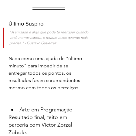
Último Suspiro:
"A amizade é algo que pode te reerguer quando 
você menos espera, e muitas vezes quando mais 
precisa." - Gustavo Gutierrez
Nada como uma ajuda de "último 
minuto" para impedir de se 
entregar todos os pontos, os 
resultados foram surpreendentes 
mesmo com todos os percalços. 
Arte em Programação
Resultado final, feito em 
parceria com Victor Zorzal 
Zobole.