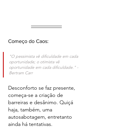
Começo do Caos:
"O pessimista vê dificuldade em cada 
oportunidade; o otimista vê 
oportunidade em cada dificuldade." - 
Bertram Carr
Desconforto se faz presente, 
começa-se a criação de 
barreiras e desânimo. Quiçá 
haja, também, uma 
autosabotagem, entretanto 
ainda há tentativas.