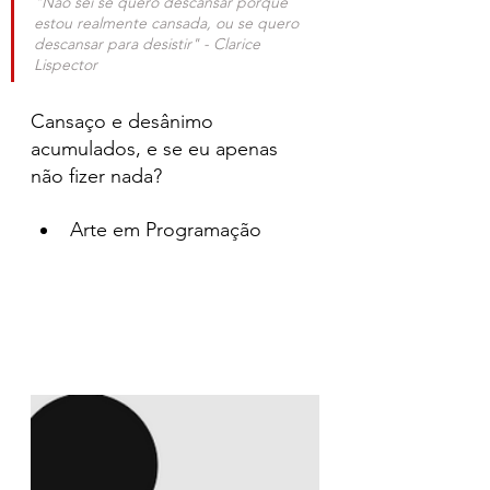
"Não sei se quero descansar porque 
estou realmente cansada, ou se quero 
descansar para desistir" - Clarice 
Lispector
Cansaço e desânimo 
acumulados, e se eu apenas 
não fizer nada?
Arte em Programação