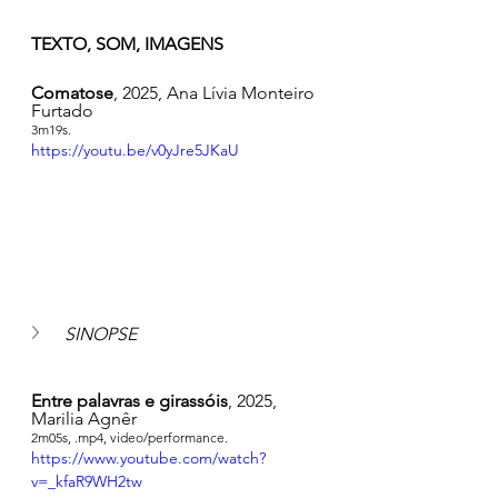
TEXTO, SOM, IMAGENS
Comatose
, 2025, Ana Lívia Monteiro 
Furtado
3m19s.
https://youtu.be/v0yJre5JKaU
SINOPSE
Entre palavras e girassóis
, 2025, 
Marilia Agnêr
2m05s, .mp4, video/performance.
https://www.youtube.com/watch?
v=_kfaR9WH2tw