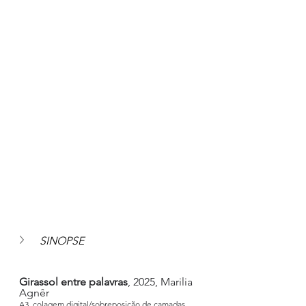
SINOPSE
Girassol entre palavras
, 2025, Marilia 
Agnêr
A3, colagem digital/sobreposição de camadas 